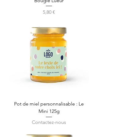
Bougie Lueur
Prix
5,80 €
Pot de miel personnalisable : Le
Mini 125g
Contactez-nous